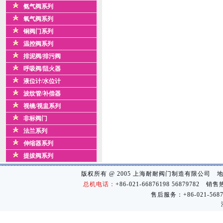
氨气阀系列
氧气阀系列
铜阀门系列
温控阀系列
排泥阀/排污阀
呼吸阀/阻火器
液位计/水位计
波纹管/补偿器
视镜/视盅系列
非标阀门
法兰系列
伸缩器系列
提拔阀系列
版权所有 @ 2005 上海耐耐阀门制造有限公司 地
总机电话：
+86-021-66876198 56879782 销售热
售后服务：+86-021-56878